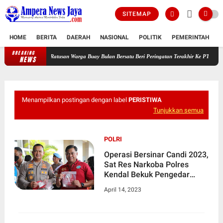
SITEMAP
HOME
BERITA
DAERAH
NASIONAL
POLITIK
PEMERINTAH
K
BREAKING
udah Habis! Ratusan Warga Buay Bulan Bersatu Beri Peringatan Terakhir Ke PTPN 1 Region
NEWS
Menampilkan postingan dengan label
PERISTIWA
Tunjukkan semua
POLRI
Operasi Bersinar Candi 2023,
Sat Res Narkoba Polres
Kendal Bekuk Pengedar
Sabu
April 14, 2023