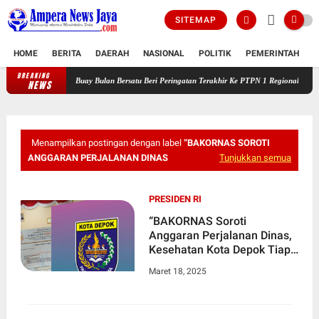
SITEMAP
HOME
BERITA
DAERAH
NASIONAL
POLITIK
PEMERINTAH
K
BREAKING
atusan Warga Buay Bulan Bersatu Beri Peringatan Terakhir Ke PTPN 1 Regional 7
Bikin
NEWS
Menampilkan postingan dengan label
“BAKORNAS SOROTI
ANGGARAN PERJALANAN DINAS
Tunjukkan semua
PRESIDEN RI
“BAKORNAS Soroti
Anggaran Perjalanan Dinas,
Kesehatan Kota Depok Tiap
Tahun Naik Milliaran Rupiah”
Maret 18, 2025