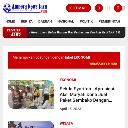
SITEMAP
HOME
BERITA
DAERAH
NASIONAL
POLITIK
PEMERINTAH
K
BREAKING
dah Habis! Ratusan Warga Buay Bulan Bersatu Beri Peringatan Terakhir Ke PTPN 1 Regional
NEWS
Menampilkan postingan dengan label
EKONOMI
Tunjukkan semua
EKONOMI
Sekda Syarifah : Apresiasi
Aksi Maryati Dona Jual
Paket Sembako Dengan
Harga ‘Miring’ ke
April 15, 2023
Masyarakat.
WISATA