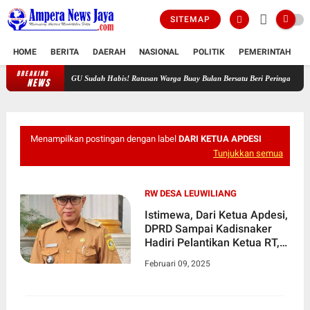
SITEMAP
HOME
BERITA
DAERAH
NASIONAL
POLITIK
PEMERINTAH
K
BREAKING
 Diabaikan, HGU Sudah Habis! Ratusan Warga Buay Bulan Bersatu Beri Peringatan Terakhir
NEWS
Menampilkan postingan dengan label
DARI KETUA APDESI
Tunjukkan semua
RW DESA LEUWILIANG
Istimewa, Dari Ketua Apdesi,
DPRD Sampai Kadisnaker
Hadiri Pelantikan Ketua RT,
RW Desa Leuwiliang
Februari 09, 2025