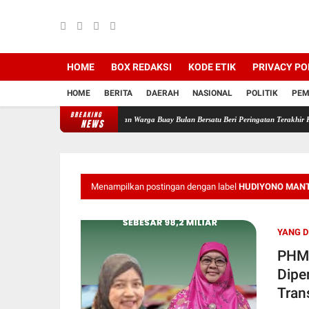
HOME
BOX REDAKSI
KODE ETIK
PRIVACY PO
HOME
BERITA
DAERAH
NASIONAL
POLITIK
PEM
BREAKING
abaikan, HGU Sudah Habis! Ratusan Warga Buay Bulan Bersatu Beri Peringatan Terakhir Ke
NEWS
Menampilkan postingan dengan label
HUDIYONO MANT
YANG D
PHMI
Dipe
Tran