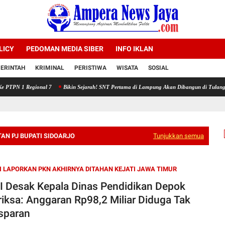
LICY
PEDOMAN MEDIA SIBER
INFO IKLAN
ERINTAH
KRIMINAL
PERISTIWA
WISATA
SOSIAL
 PTPN 1 Regional 7
Bikin Sejarah! SNT Pertama di Lampung Akan Dibangun di Tulang B
AN PJ BUPATI SIDOARJO
Tunjukkan semua
I LAPORKAN PKN AKHIRNYA DITAHAN KEJATI JAWA TIMUR
 Desak Kepala Dinas Pendidikan Depok
riksa: Anggaran Rp98,2 Miliar Diduga Tak
sparan