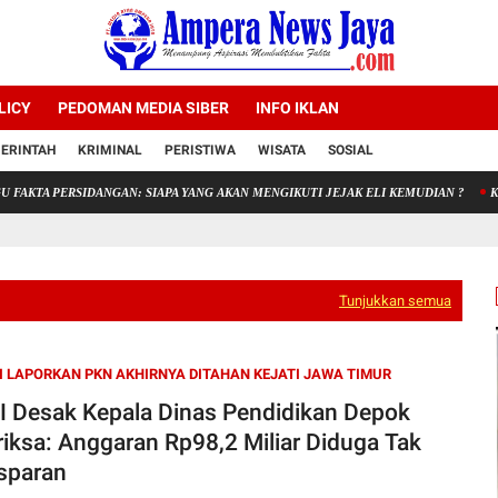
LICY
PEDOMAN MEDIA SIBER
INFO IKLAN
ERINTAH
KRIMINAL
PERISTIWA
WISATA
SOSIAL
PERSIDANGAN: SIAPA YANG AKAN MENGIKUTI JEJAK ELI KEMUDIAN ?
Kepala Ba
Tunjukkan semua
I LAPORKAN PKN AKHIRNYA DITAHAN KEJATI JAWA TIMUR
 Desak Kepala Dinas Pendidikan Depok
riksa: Anggaran Rp98,2 Miliar Diduga Tak
sparan