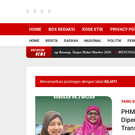
HOME
BOX REDAKSI
KODE ETIK
PRIVACY PO
HOME
BERITA
DAERAH
NASIONAL
POLITIK
PEM
BREAKING
pung Akan Dibangun di Tulang Bawang, Target Mulai Oktober 2026
MENUNGGU FAKTA 
NEWS
Menampilkan postingan dengan label
KEJATI
YANG D
PHMI
Dipe
Tran