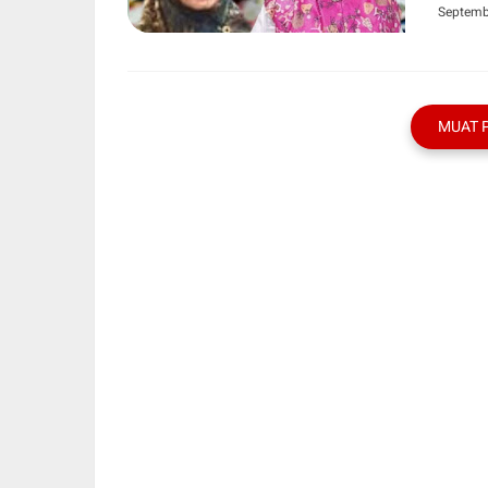
Septemb
MUAT 