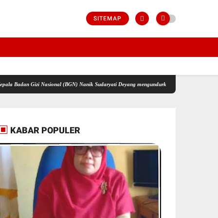
SITEMAP
dan Gizi Nasional (BGN) Nanik Sudaryati Deyang mengundurkan Diri Karena Alasan Kesehata
KABAR POPULER