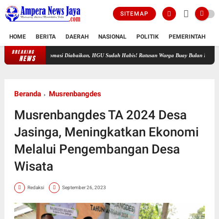
SITEMAP
HOME
BERITA
DAERAH
NASIONAL
POLITIK
PEMERINTAH
K
BREAKING
Somasi Diabaikan, HGU Sudah Habis! Ratusan Warga Buay Bulan Bersatu Beri Perin
NEWS
Beranda
Musrenbangdes
Musrenbangdes TA 2024 Desa
Jasinga, Meningkatkan Ekonomi
Melalui Pengembangan Desa
Wisata
Redaksi
September 26, 2023