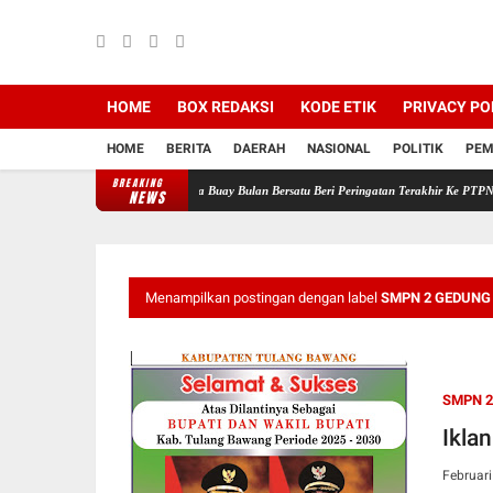
HOME
BOX REDAKSI
KODE ETIK
PRIVACY PO
HOME
BERITA
DAERAH
NASIONAL
POLITIK
PEM
BREAKING
udah Habis! Ratusan Warga Buay Bulan Bersatu Beri Peringatan Terakhir Ke PTPN 1 Region
NEWS
Menampilkan postingan dengan label
SMPN 2 GEDUNG 
SMPN 2
Ikla
Februari