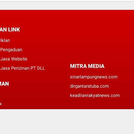
AN LINK
Iklan
 Pengaduan
 Jasa Website
MITRA MEDIA
Jasa Perizinan PT DLL
sinarlampungnews.com
MAN
dirgantaratuba.com
keadilanrakyatnews.com
k
er
Policy
 Media Siber