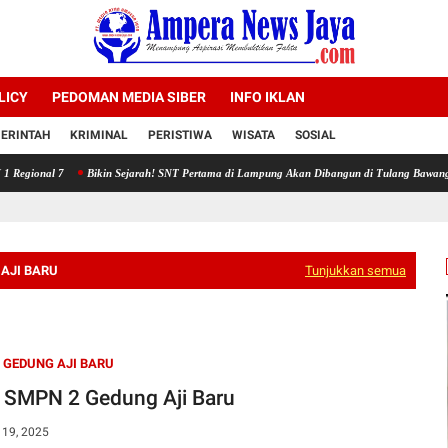
LICY
PEDOMAN MEDIA SIBER
INFO IKLAN
ERINTAH
KRIMINAL
PERISTIWA
WISATA
SOSIAL
al 7
Bikin Sejarah! SNT Pertama di Lampung Akan Dibangun di Tulang Bawang, Target 
AJI BARU
Tunjukkan semua
 GEDUNG AJI BARU
n SMPN 2 Gedung Aji Baru
 19, 2025